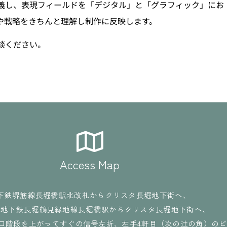
義し、表現フィールドを「デジタル」と「グラフィック」にお
や戦略をきちんと理解し制作に反映します。
談ください。
Access Map
下鉄堺筋線長堀橋駅北改札からクリスタ長堀地下街へ、
、地下鉄長堀鶴見緑地線長堀橋駅からクリスタ長堀地下街へ、
出口階段を上がってすぐの信号左折、左手4軒目（次の辻の角）の