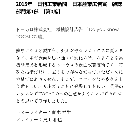
2015年 日刊工業新聞 日本産業広告賞 雑誌
部門第1部 [第3席]
トーカロ株式会社 機械設計広告 「Do you know
TOCALO?編」
鉄やアルミの表面を、チタンやセラミックスに変える
など、素材表面を思い通りに変化させ、さまざまな高
機能皮膜を形成するトーカロの表面改質技術です。特
殊な技術だけに、広くその存在を知っていただくのは
容易ではありません。そこで、ユニークな外皮をまと
う愛らしいハリネズミたちに登場してもらい、英語の
レッスンでTOCALOへの注意を引くことができれば
との思いで制作しました。
コピーライター：青木 春生
デザイナー：荒川 和也