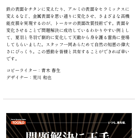
鉄の表面をチタンに変えたり、アルミの表面をセラミックスに
変えるなど、金属表面を思い通りに変化させ、さまざまな高機
能皮膜を実現するのが、トーカロの表面改質技術です。表面を
変化させることで問題解決に成功しているわかりやすい例とし
て、夏羽と冬羽で劇的に変化して天敵から身を護る雷鳥に登場
してもらいました。スタッフ一同あらためて自然の知恵の偉大
さにびっくり。この感動を皆様と共有することができれば幸い
です。
コピーライター：青木 春生
デザイナー：荒川 和也