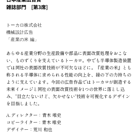
雑誌部門 [第3席]
トーカロ株式会社
機械設計広告
「産業の米 編」
あらゆる産業分野の生産設備や部品に表面改質処理をおこな
い、ものずくりを支えているトーカロ。中でも半導体製造装置
では同社の表面改質技術が不可欠なほどに。『産業の米』とも
称される半導体に求められる性能の向上を、縁の下の力持ちの
ように支えています。今回の広告作品ではトーカロが創造する
未来イメージと同社の表面改質技術を1つの世界に落とし込
み、”目立たないけど、欠かせない”技術を可視化するデザイン
を目指しました。
A.ディレクター：青木 唯史
コピーライター：青木 唯史
デザイナー：荒川 和也