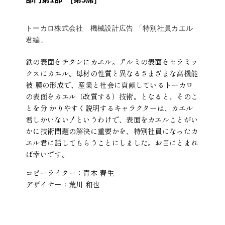
トーカロ株式会社 機械設計広告 「特別社員カエル
君編」
鉄の表面をチタンにカエル。アルミの表面をセラミッ
クスにカエル。母材の性質と異なるさまざまな高機能
被
膜の形成で、産業と社会に貢献しているトーカロ
の表面をカエル（改質する）技術。となると、そのこ
とを分
かりやすく説明するキャラクターは、カエル
君しかいない！というわけで、表面をカエルことがい
かに技術問題の解決に重要かを、特別社員になったカ
エル君に話してもらうことにしました。お目にとまれ
ば幸いです。
コピーライター：青木 春生
デザイナー：荒川 和也