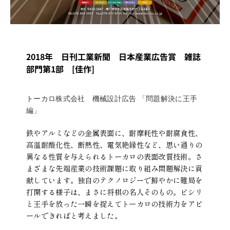
2018年 日刊工業新聞 日本産業広告賞 雑誌
部門第1部 [佳作]
トーカロ株式会社 機械設計広告 「問題解決に王手
編」
鉄やアルミなどの金属表面に、耐摩耗性や耐腐食性、
高温耐酸化性、断熱性、電気絶縁性など、思い通りの
異なる性質を与えられるトーカロの表面改質技術。さ
まざまな先端産業の技術課題に取り組み問題解決に貢
献しています。独自のテクノロジーで鮮やかに難局を
打開する様子は、まさに将棋の名人そのもの。ピシリ
と王手を放った一瞬を捉えてトーカロの技術力をアピ
ールできればと考えました。