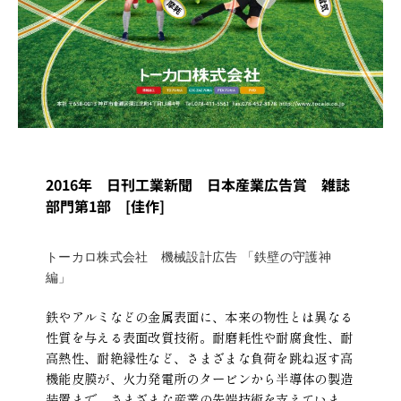
2016年 日刊工業新聞 日本産業広告賞 雑誌
部門第1部 [佳作]
トーカロ株式会社 機械設計広告 「鉄壁の守護神
編」
鉄やアルミなどの金属表面に、本来の物性とは異なる
性質を与える表面改質技術。耐磨耗性や耐腐食性、耐
高熱性、耐絶縁性など、さまざまな負荷を跳ね返す高
機能皮膜が、火力発電所のタービンから半導体の製造
装置まで、さまざまな産業の先端技術を支えていま