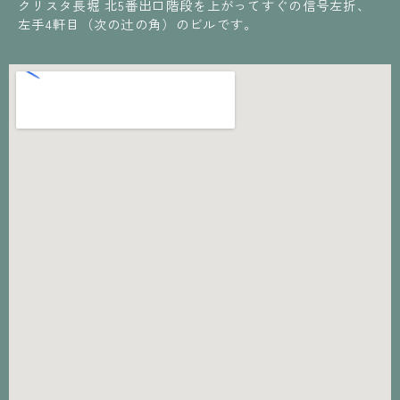
クリスタ長堀 北5番出口階段を上がってすぐの信号左折、
左手4軒目（次の辻の角）のビルです。