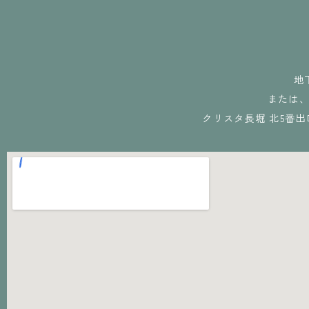
地
または
クリスタ長堀 北5番