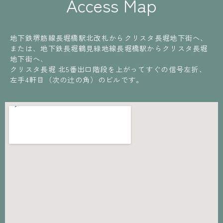
Access Map
地下鉄堺筋線長堀橋駅北改札からクリスタ長堀地下街へ、
または、地下鉄長堀鶴見緑地線長堀橋駅からクリスタ長堀
地下街へ、
クリスタ長堀 北5番出口階段を上がってすぐの信号左折、
左手4軒目（次の辻の角）のビルです。