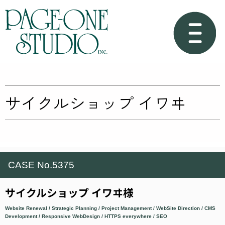
サイクルショップ イワヰ
CASE No.5375
サイクルショップ イワヰ様
Website Renewal / Strategic Planning / Project Management / WebSite Direction / CMS
Development / Responsive WebDesign / HTTPS everywhere / SEO