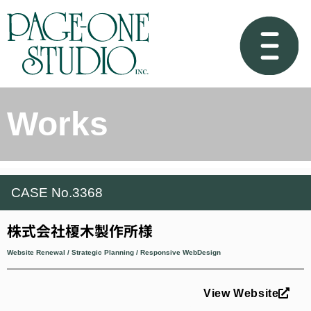
Works
CASE No.3368
株式会社榎木製作所様
Website Renewal / Strategic Planning / Responsive WebDesign
View Website