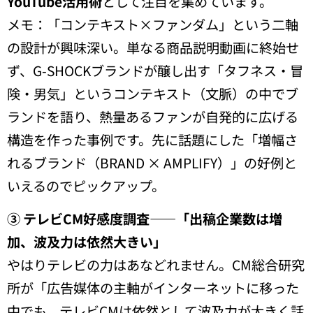
YouTube活用術
として注目を集めています。
メモ：「コンテキスト×ファンダム」という二軸
の設計が興味深い。単なる商品説明動画に終始せ
ず、G-SHOCKブランドが醸し出す「タフネス・冒
険・男気」というコンテキスト（文脈）の中でブ
ランドを語り、熱量あるファンが自発的に広げる
構造を作った事例です。先に話題にした「増幅さ
れるブランド（BRAND × AMPLIFY）」の好例と
いえるのでピックアップ。
③ テレビCM好感度調査——「出稿企業数は増
加、波及力は依然大きい」
やはりテレビの力はあなどれません。CM総合研究
所が「広告媒体の主軸がインターネットに移った
中でも、テレビCMは依然として波及力が大きく話